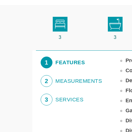
3
3
Pr
1
FEATURES
Co
De
2
MEASUREMENTS
Fl
3
SERVICES
En
Ga
Di
Di