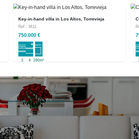
Key-in-hand villa in Los Altos, Torrevieja
C
Ref.: 3611
R
750.000 €
7
3
4
280m²