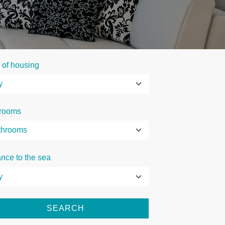
 of housing
rooms
ance to the sea
SEARCH