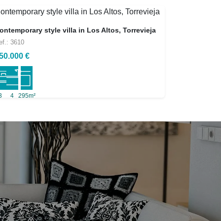
ontemporary style villa in Los Altos, Torrevieja
ef.: 3610
50.000 €
3
4
295m²