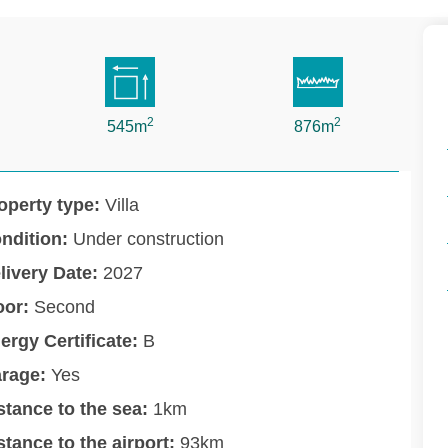
2
2
545m
876m
operty type:
Villa
ndition:
Under construction
livery Date:
2027
oor:
Second
ergy Certificate:
B
rage:
Yes
stance to the sea:
1km
stance to the airport:
93km