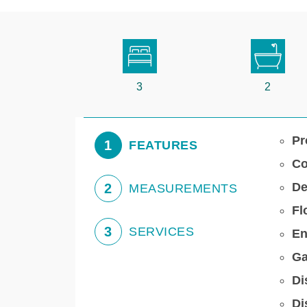
3
2
Pr
1
FEATURES
Co
De
2
MEASUREMENTS
Fl
3
SERVICES
En
Ga
Di
Di