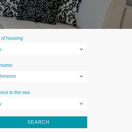
 of housing
rooms
ance to the sea
SEARCH