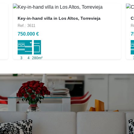
Key-in-hand villa in Los Altos, Torrevieja
C
Ref.: 3611
R
750.000 €
7
3
4
280m²