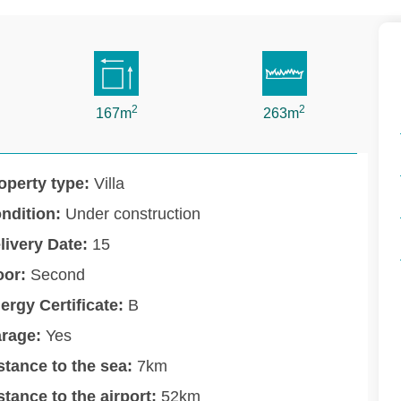
2
2
167m
263m
operty type:
Villa
ndition:
Under construction
livery Date:
15
oor:
Second
ergy Certificate:
B
rage:
Yes
stance to the sea:
7km
stance to the airport:
52km