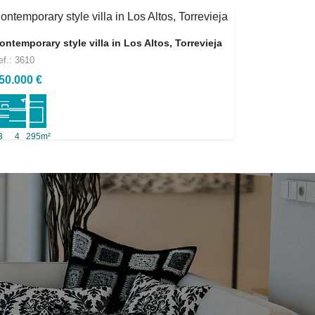
ontemporary style villa in Los Altos, Torrevieja
ef.: 3610
50.000 €
3
4
295m²