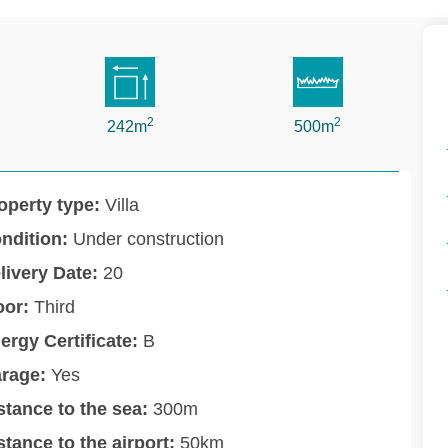
2
2
242m
500m
operty type:
Villa
ndition:
Under construction
livery Date:
20
oor:
Third
ergy Certificate:
B
rage:
Yes
stance to the sea:
300m
stance to the airport:
50km