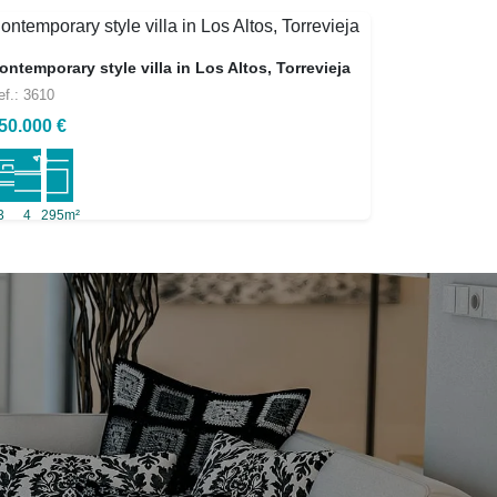
ontemporary style villa in Los Altos, Torrevieja
ef.: 3610
50.000 €
3
4
295m²