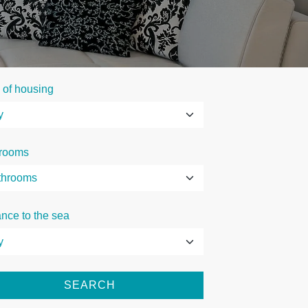
 of housing
rooms
ance to the sea
SEARCH