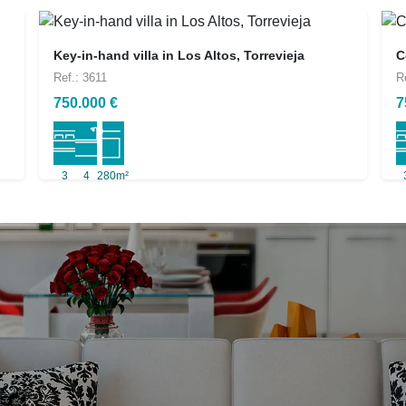
Key-in-hand villa in Los Altos, Torrevieja
C
Ref.: 3611
R
750.000 €
7
3
4
280m²