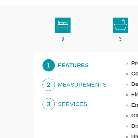
3
3
Pr
1
FEATURES
Co
De
2
MEASUREMENTS
Fl
3
SERVICES
En
Ga
Di
Di