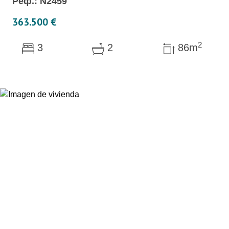
Реф.: N2459
363.500 €
2
3
2
86m