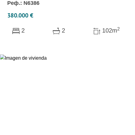
Реф.: N6386
380.000 €
2
2
2
102m