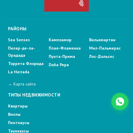
РАЙОНЫ
Sea Senses
Кампоамор
Вильямартин
Пилар-де-ла-
Плая-Фламенка
Мил-Пальмерас
Орадада
Пунта-Прима
Лос-Дольсес
Торрета Флорида
Doña Pepa
La Herrada
→ Карта сайта
ТИПЫ НЕДВИЖИМОСТИ
Квартиры
Виллы
Пентхаусы
Таунхаусы