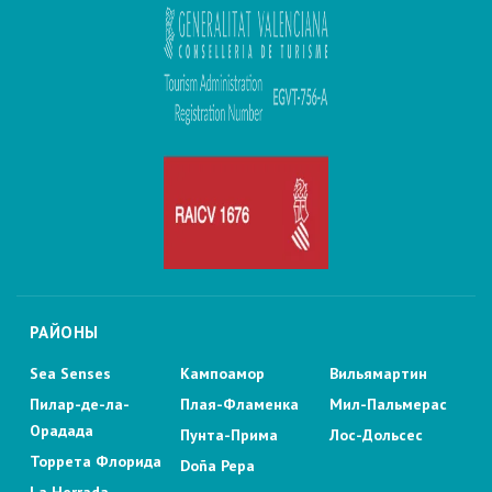
РАЙОНЫ
Sea Senses
Кампоамор
Вильямартин
Пилар-де-ла-
Плая-Фламенка
Мил-Пальмерас
Орадада
Пунта-Прима
Лос-Дольсес
Торрета Флорида
Doña Pepa
La Herrada