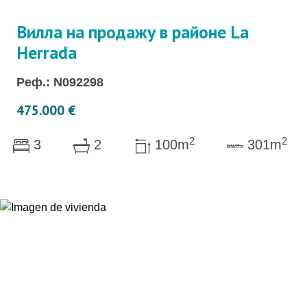
Вилла на продажу в районе La
Herrada
Реф.: N092298
475.000 €
2
2
3
2
100m
301m