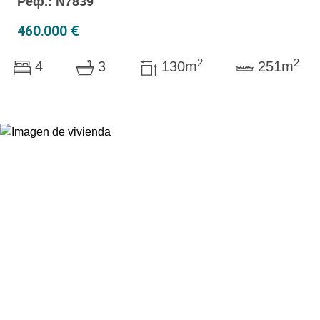
Реф.: N7839
460.000 €
2
2
4
3
130m
251m