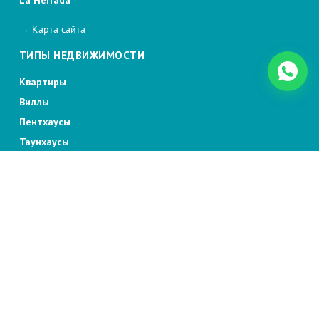
→ Карта сайта
ТИПЫ НЕДВИЖИМОСТИ
Квартиры
Виллы
Пентхаусы
Таунхаусы
Отдельные дома
2026 Bennecke. All rights reserved.
Политика файлов cookie
Политика конфиденциальности
Условия контракта
Рекламные условия
Юридическое уведомление