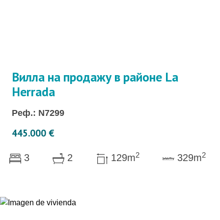
Вилла на продажу в районе La
Herrada
Реф.: N7299
445.000 €
2
2
3
2
129m
329m