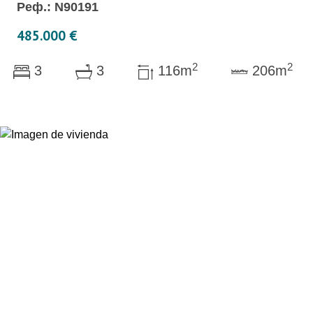
Реф.: N90191
485.000 €
2
2
3
3
116m
206m