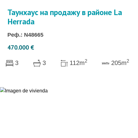
Таунхаус на продажу в районе La
Herrada
Реф.: N48665
470.000 €
2
2
3
3
112m
205m