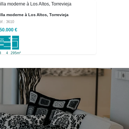
illa moderne à Los Altos, Torrevieja
éf.: 3610
50.000 €
3
4
295m²