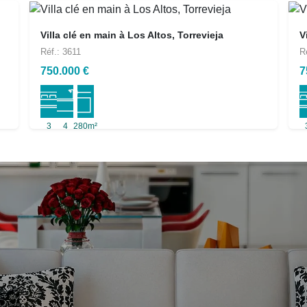
Villa clé en main à Los Altos, Torrevieja
V
Réf.: 3611
R
750.000 €
7
3
4
280m²