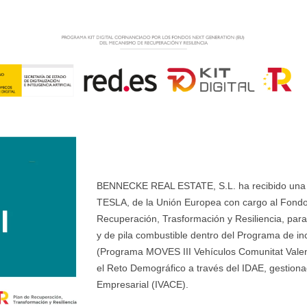
BENNECKE REAL ESTATE, S.L. ha recibido una ay
TESLA, de la Unión Europea con cargo al Fondo
Recuperación, Trasformación y Resiliencia, para 
y de pila combustible dentro del Programa de ince
(Programa MOVES III Vehículos Comunitat Valenci
el Reto Demográfico a través del IDAE, gestionad
Empresarial (IVACE).