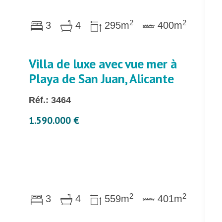
2
2
3
4
295m
400m
Villa de luxe avec vue mer à
Playa de San Juan, Alicante
Réf.: 3464
1.590.000 €
2
2
3
4
559m
401m