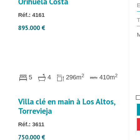
Orihuela Costa
Réf.: 4161
895.000 €
2
2
5
4
296m
410m
Villa clé en main à Los Altos,
Torrevieja
Réf.: 3611
750.000 €