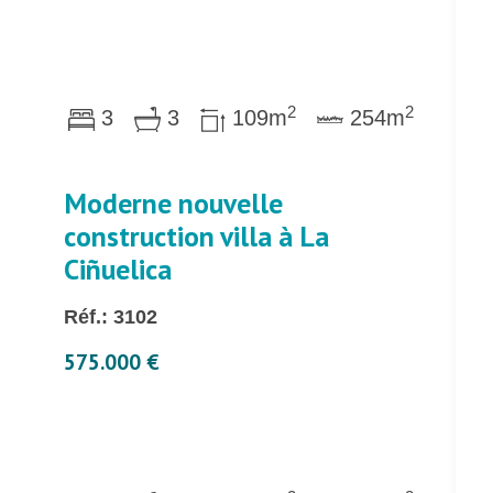
2
2
3
3
109m
254m
Moderne nouvelle
construction villa à La
Ciñuelica
Réf.: 3102
575.000 €