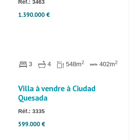
Réf.: 3463
1.390.000 €
2
2
3
4
548m
402m
Villa à vendre à Ciudad
Quesada
Réf.: 3335
599.000 €