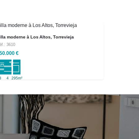
illa moderne à Los Altos, Torrevieja
éf.: 3610
50.000 €
3
4
295m²