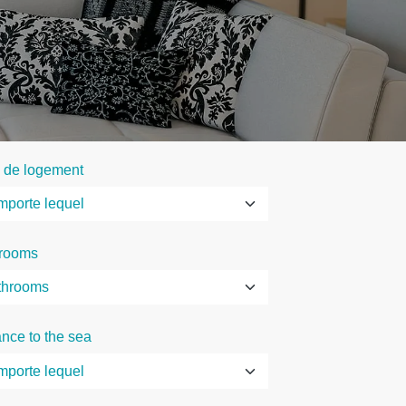
 de logement
rooms
ance to the sea