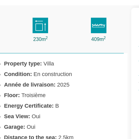
2
2
230m
409m
Property type:
Villa
Condition:
En construction
Année de livraison:
2025
Floor:
Troisième
Energy Certificate:
B
Sea View:
Oui
Garage:
Oui
Distance to the sea:
2.5km