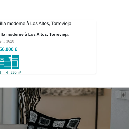
illa moderne à Los Altos, Torrevieja
éf.: 3610
50.000 €
3
4
295m²