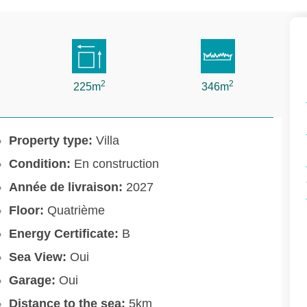
2
2
225m
346m
Property type:
Villa
Condition:
En construction
Année de livraison:
2027
Floor:
Quatrième
Energy Certificate:
B
Sea View:
Oui
Garage:
Oui
Distance to the sea:
5km