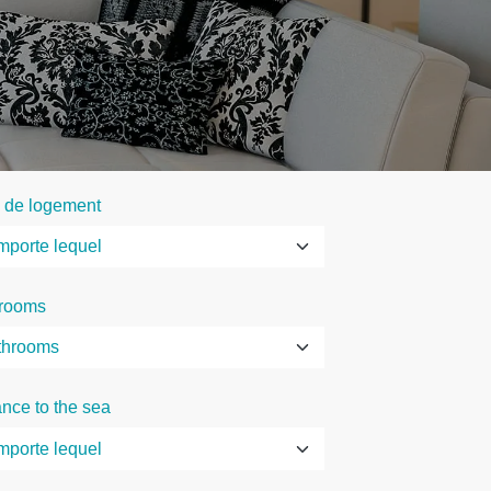
 de logement
rooms
ance to the sea