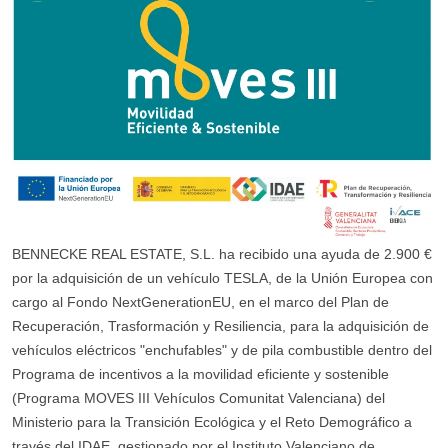
BENNECKE REAL ESTATE, S.L. ha recibido una ayuda de 2.900 €
por la adquisición de un vehículo TESLA, de la Unión Europea con
cargo al Fondo NextGenerationEU, en el marco del Plan de
Recuperación, Trasformación y Resiliencia, para la adquisición de
vehículos eléctricos "enchufables" y de pila combustible dentro del
Programa de incentivos a la movilidad eficiente y sostenible
(Programa MOVES III Vehículos Comunitat Valenciana) del
Ministerio para la Transición Ecológica y el Reto Demográfico a
través del IDAE, gestionado por el Instituto Valenciano de