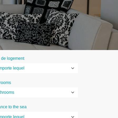
 de logement
rooms
ance to the sea