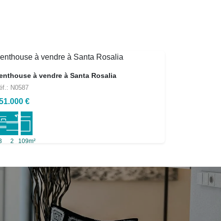
enthouse à vendre à Santa Rosalia
éf.: N0587
51.000 €
3
2
109m²