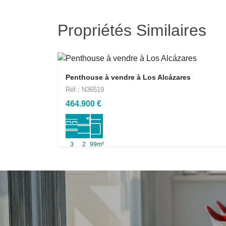
Propriétés Similaires
Penthouse à vendre à Los Alcázares
Réf.: N36519
464.900 €
3
2
99m²