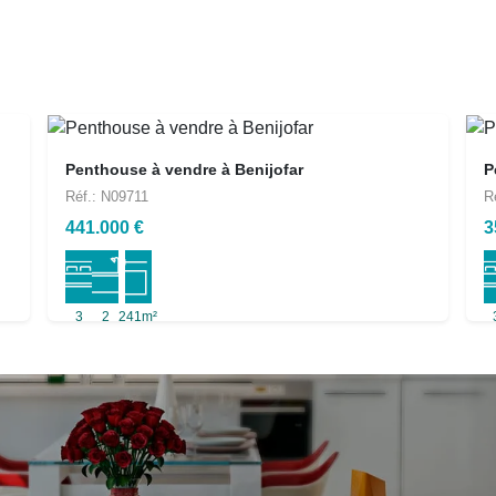
Penthouse à vendre à Benijofar
P
Réf.: N09711
R
441.000 €
3
3
2
241m²