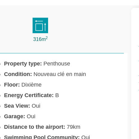
2
316m
Property type:
Penthouse
Condition:
Nouveau clé en main
Floor:
Dixième
Energy Certificate:
B
Sea View:
Oui
Garage:
Oui
Distance to the airport:
79km
Swimming Pool Community:
Oui