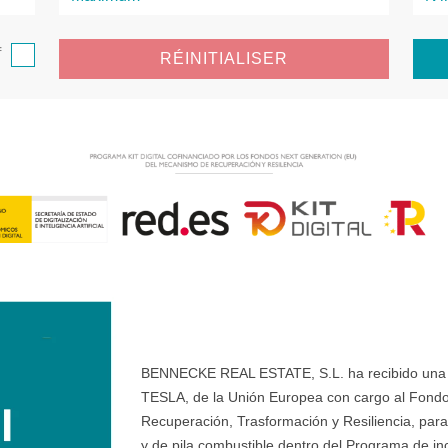
f
RÉINITIALISER
BENNECKE REAL ESTATE, S.L. ha recibido una ay
TESLA, de la Unión Europea con cargo al Fondo
Recuperación, Trasformación y Resiliencia, para 
y de pila combustible dentro del Programa de ince