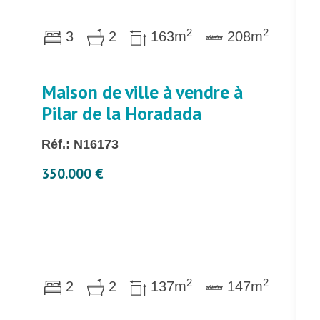
2
2
3
2
163m
208m
Maison de ville à vendre à
Pilar de la Horadada
Réf.: N16173
350.000 €
2
2
2
2
137m
147m