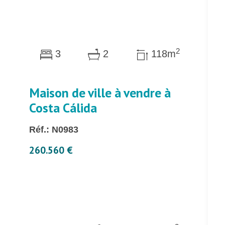
2
3
2
118m
Maison de ville à vendre à
Costa Cálida
Réf.: N0983
260.560 €