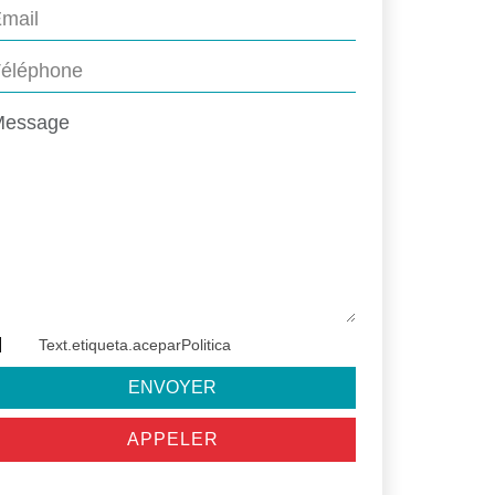
Text.etiqueta.aceparPolitica
ENVOYER
APPELER