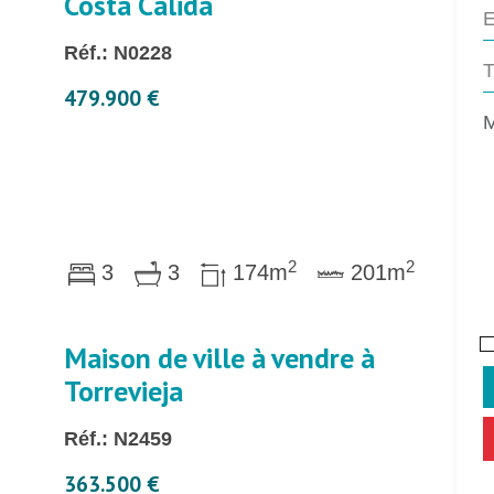
Costa Cálida
Réf.: N0228
479.900 €
2
2
3
3
174m
201m
Maison de ville à vendre à
Torrevieja
Réf.: N2459
363.500 €