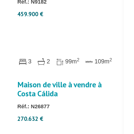
Réf.: N9182
459.900 €
2
2
3
2
99m
109m
Maison de ville à vendre à
Costa Cálida
Réf.: N26877
270.632 €