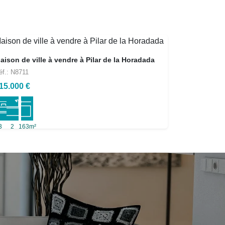
aison de ville à vendre à Pilar de la Horadada
éf.: N8711
15.000 €
3
2
163m²