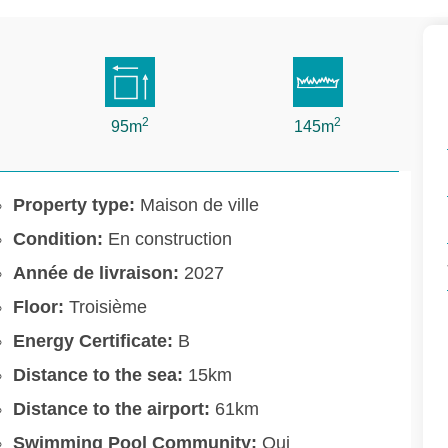
2
2
95m
145m
Property type:
Maison de ville
Condition:
En construction
Année de livraison:
2027
Floor:
Troisième
Energy Certificate:
B
Distance to the sea:
15km
Distance to the airport:
61km
Swimming Pool Community:
Oui