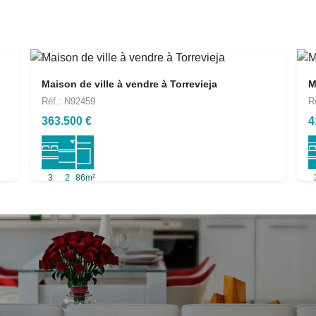
Maison de ville à vendre à Torrevieja
M
Réf.: N92459
R
363.500 €
4
3
2
86m²