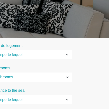
 de logement
rooms
ance to the sea