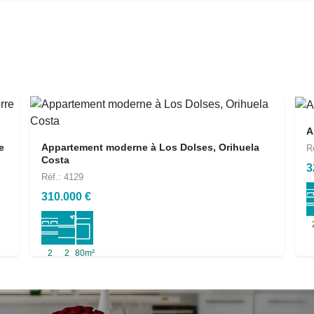
A
e
Appartement moderne à Los Dolses, Orihuela
R
Costa
3
Réf.: 4129
310.000 €
2
2
80m²