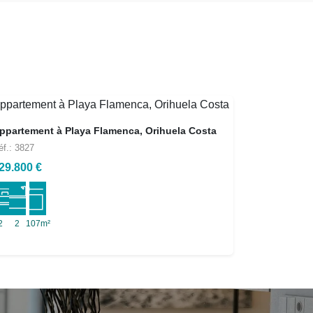
ppartement à Playa Flamenca, Orihuela Costa
éf.: 3827
29.800 €
2
2
107m²