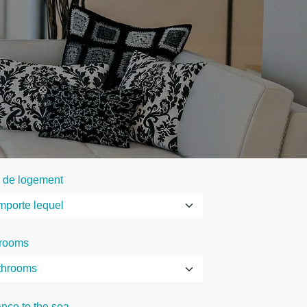
 de logement
rooms
ance to the sea