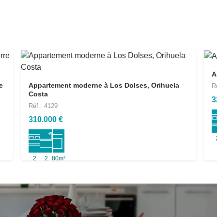
A
e
Appartement moderne à Los Dolses, Orihuela
R
Costa
3
Réf.: 4129
310.000 €
2
2
80m²