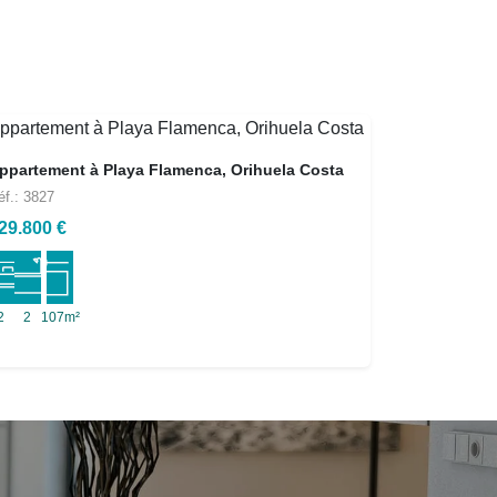
ppartement à Playa Flamenca, Orihuela Costa
éf.: 3827
29.800 €
2
2
107m²