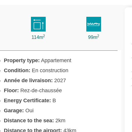
2
2
114m
99m
Property type:
Appartement
Condition:
En construction
Année de livraison:
2027
Floor:
Rez-de-chaussée
Energy Certificate:
B
Garage:
Oui
Distance to the sea:
2km
Distance to the airport:
43km