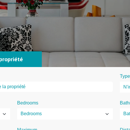
propriété
Type
Bedrooms
Bath
Maximum
Dist