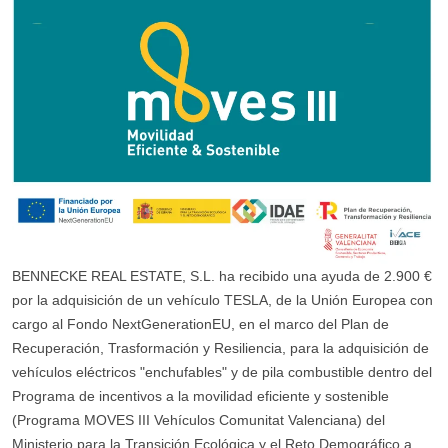
BENNECKE REAL ESTATE, S.L. ha recibido una ayuda de 2.900 €
por la adquisición de un vehículo TESLA, de la Unión Europea con
cargo al Fondo NextGenerationEU, en el marco del Plan de
Recuperación, Trasformación y Resiliencia, para la adquisición de
vehículos eléctricos "enchufables" y de pila combustible dentro del
Programa de incentivos a la movilidad eficiente y sostenible
(Programa MOVES III Vehículos Comunitat Valenciana) del
Ministerio para la Transición Ecológica y el Reto Demográfico a