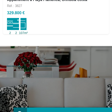
Réf.: 3827
329.800 €
2
2
107m²