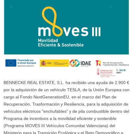
BENNECKE REAL ESTATE, S.L. ha recibido una ayuda de 2.900 €
por la adquisición de un vehículo TESLA, de la Unión Europea con
cargo al Fondo NextGenerationEU, en el marco del Plan de
Recuperación, Trasformación y Resiliencia, para la adquisición de
vehículos eléctricos "enchufables" y de pila combustible dentro del
Programa de incentivos a la movilidad eficiente y sostenible
(Programa MOVES III Vehículos Comunitat Valenciana) del
Ministerio para la Transición Ecológica y el Reto Demográfico a