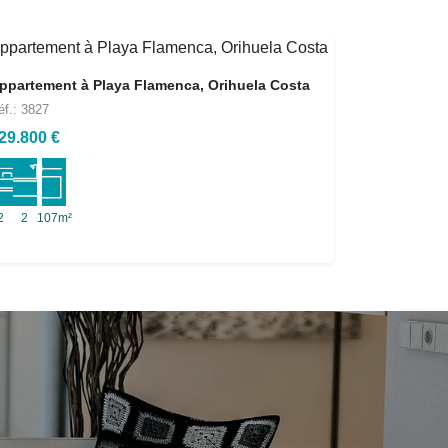
ppartement à Playa Flamenca, Orihuela Costa
éf.: 3827
29.800 €
2
2
107m²