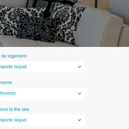
 de logement
rooms
ance to the sea