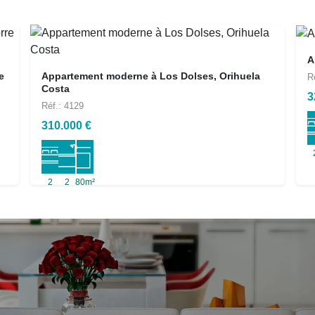
A
e
Appartement moderne à Los Dolses, Orihuela
R
Costa
3
Réf.: 4129
310.000 €
2
2
80m²