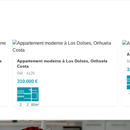
A
e
Appartement moderne à Los Dolses, Orihuela
R
Costa
3
Réf.: 4129
310.000 €
2
2
80m²