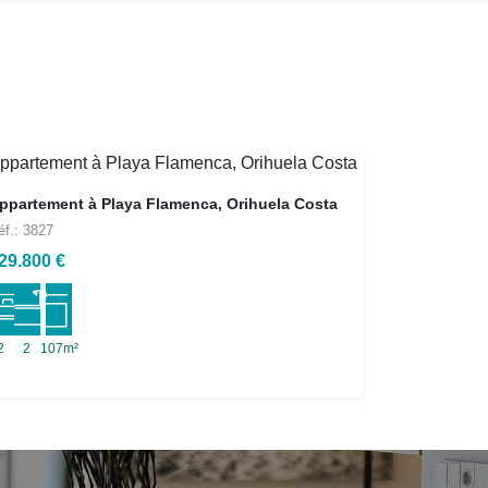
ppartement à Playa Flamenca, Orihuela Costa
éf.: 3827
29.800 €
2
2
107m²