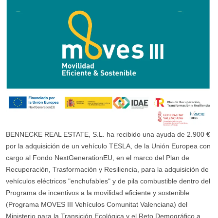
BENNECKE REAL ESTATE, S.L. ha recibido una ayuda de 2.900 €
por la adquisición de un vehículo TESLA, de la Unión Europea con
cargo al Fondo NextGenerationEU, en el marco del Plan de
Recuperación, Trasformación y Resiliencia, para la adquisición de
vehículos eléctricos "enchufables" y de pila combustible dentro del
Programa de incentivos a la movilidad eficiente y sostenible
(Programa MOVES III Vehículos Comunitat Valenciana) del
Ministerio para la Transición Ecológica y el Reto Demográfico a