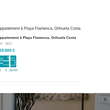
ppartement à Playa Flamenca, Orihuela Costa
éf.: 3827
29.800 €
2
2
107m²