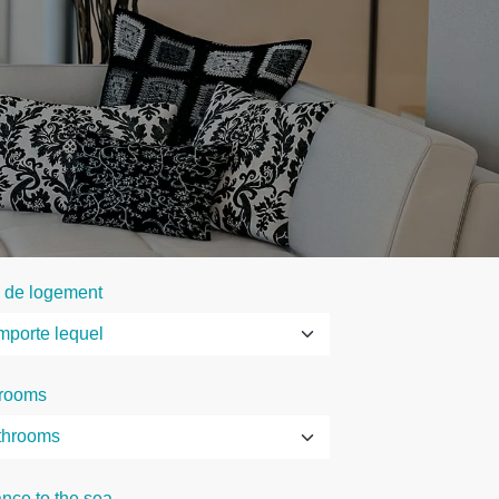
 de logement
rooms
ance to the sea