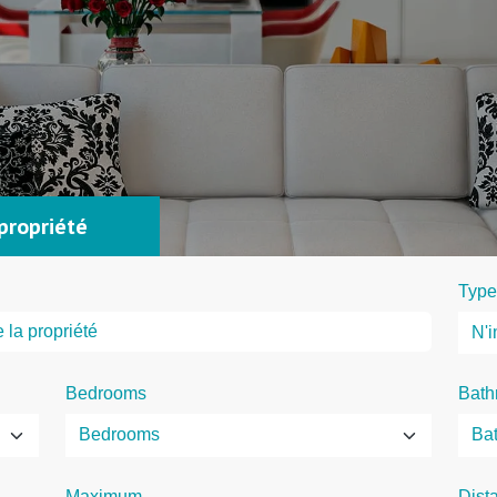
propriété
Type
Bedrooms
Bath
Maximum
Dist