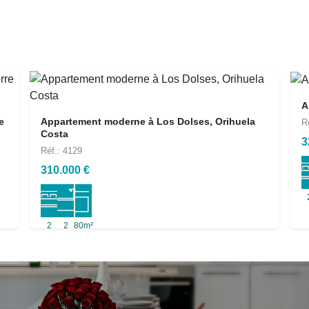
A
e
Appartement moderne à Los Dolses, Orihuela
R
Costa
3
Réf.: 4129
310.000 €
2
2
80m²