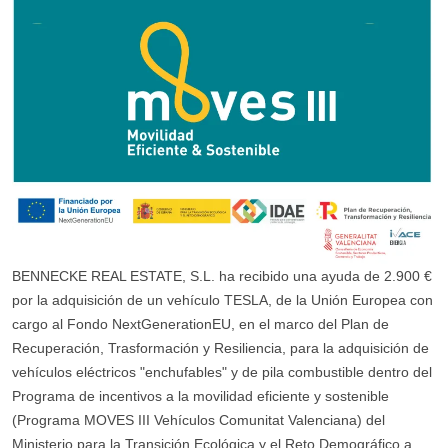
BENNECKE REAL ESTATE, S.L. ha recibido una ayuda de 2.900 €
por la adquisición de un vehículo TESLA, de la Unión Europea con
cargo al Fondo NextGenerationEU, en el marco del Plan de
Recuperación, Trasformación y Resiliencia, para la adquisición de
vehículos eléctricos "enchufables" y de pila combustible dentro del
Programa de incentivos a la movilidad eficiente y sostenible
(Programa MOVES III Vehículos Comunitat Valenciana) del
Ministerio para la Transición Ecológica y el Reto Demográfico a