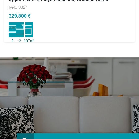
Réf.: 3827
329.800 €
2
2
107m²