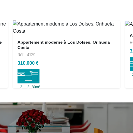
A
e
Appartement moderne à Los Dolses, Orihuela
R
Costa
3
Réf.: 4129
310.000 €
2
2
80m²