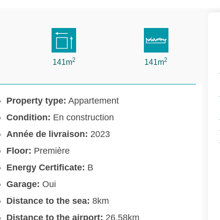
2
2
141m
141m
Property type:
Appartement
Condition:
En construction
Année de livraison:
2023
Floor:
Première
Energy Certificate:
B
Garage:
Oui
Distance to the sea:
8km
Distance to the airport:
26.58km