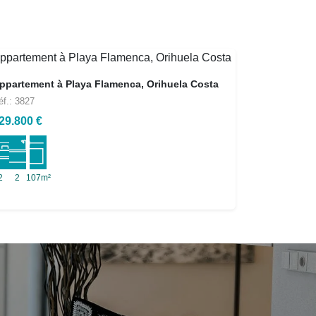
ppartement à Playa Flamenca, Orihuela Costa
éf.: 3827
29.800 €
2
2
107m²