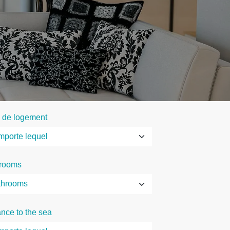
 de logement
rooms
ance to the sea