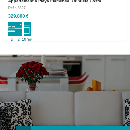
Appartement à Playa Flamenca, Orihuela Costa
Réf.: 3827
329.800 €
2
2
107m²