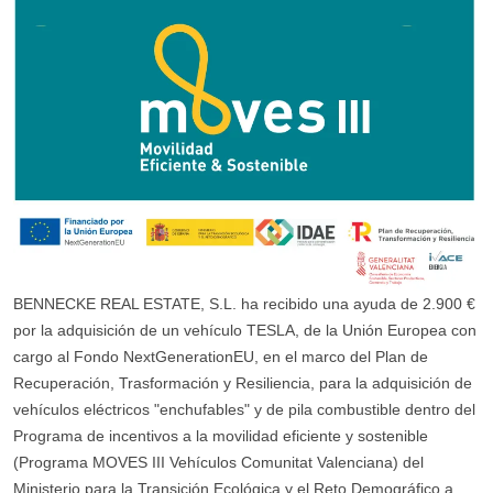
BENNECKE REAL ESTATE, S.L. ha recibido una ayuda de 2.900 €
por la adquisición de un vehículo TESLA, de la Unión Europea con
cargo al Fondo NextGenerationEU, en el marco del Plan de
Recuperación, Trasformación y Resiliencia, para la adquisición de
vehículos eléctricos "enchufables" y de pila combustible dentro del
Programa de incentivos a la movilidad eficiente y sostenible
(Programa MOVES III Vehículos Comunitat Valenciana) del
Ministerio para la Transición Ecológica y el Reto Demográfico a