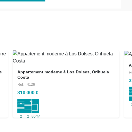
A
e
Appartement moderne à Los Dolses, Orihuela
R
Costa
3
Réf.: 4129
310.000 €
2
2
80m²