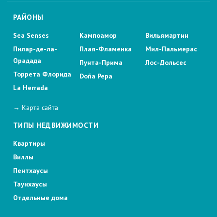
РАЙОНЫ
Sea Senses
Кампоамор
Вильямартин
Пилар-де-ла-
Плая-Фламенка
Мил-Пальмерас
Орадада
Пунта-Прима
Лос-Дольсес
Торрета Флорида
Doña Pepa
La Herrada
→ Карта сайта
ТИПЫ НЕДВИЖИМОСТИ
Квартиры
Виллы
Пентхаусы
Таунхаусы
Отдельные дома