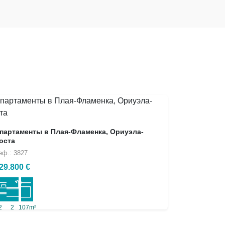
партаменты в Плая-Фламенка, Ориуэла-
оста
еф.: 3827
29.800 €
2
2
107m²