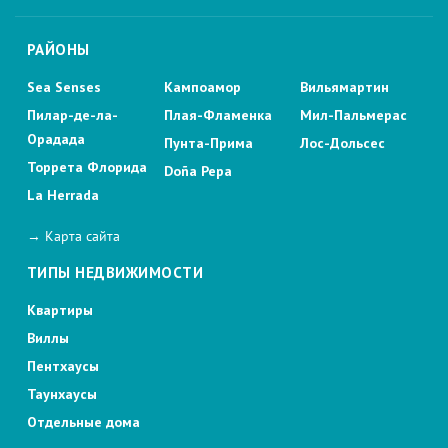
РАЙОНЫ
Sea Senses
Кампоамор
Вильямартин
Пилар-де-ла-
Плая-Фламенка
Мил-Пальмерас
Орадада
Пунта-Прима
Лос-Дольсес
Торрета Флорида
Doña Pepa
La Herrada
→ Карта сайта
ТИПЫ НЕДВИЖИМОСТИ
Квартиры
Виллы
Пентхаусы
Таунхаусы
Отдельные дома