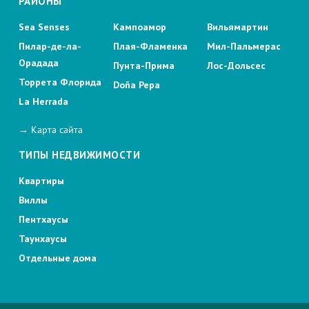
РАЙОНЫ
Sea Senses
Кампоамор
Вильямартин
Пилар-де-ла-
Плая-Фламенка
Мил-Пальмерас
Орадада
Пунта-Прима
Лос-Дольсес
Торрета Флорида
Doña Pepa
La Herrada
→ Карта сайта
ТИПЫ НЕДВИЖИМОСТИ
Квартиры
Виллы
Пентхаусы
Таунхаусы
Отдельные дома