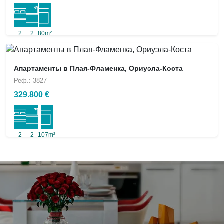
2
2
80m²
Апартаменты в Плая-Фламенка, Ориуэла-Коста
Реф.: 3827
329.800 €
2
2
107m²