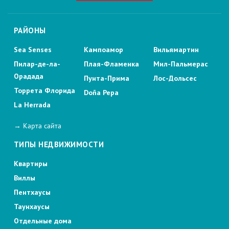
РАЙОНЫ
Sea Senses
Кампоамор
Вильямартин
Пилар-де-ла-
Плая-Фламенка
Мил-Пальмерас
Орадада
Пунта-Прима
Лос-Дольсес
Торрета Флорида
Doña Pepa
La Herrada
→ Карта сайта
ТИПЫ НЕДВИЖИМОСТИ
Квартиры
Виллы
Пентхаусы
Таунхаусы
Отдельные дома