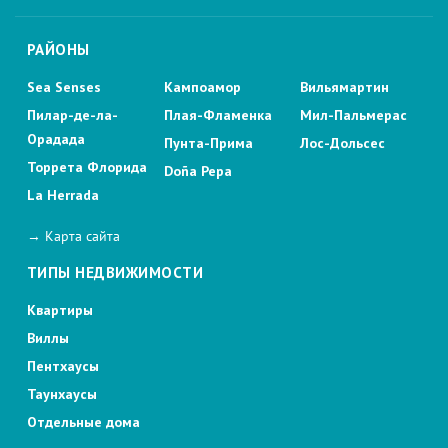
РАЙОНЫ
Sea Senses
Кампоамор
Вильямартин
Пилар-де-ла-
Плая-Фламенка
Мил-Пальмерас
Орадада
Пунта-Прима
Лос-Дольсес
Торрета Флорида
Doña Pepa
La Herrada
→ Карта сайта
ТИПЫ НЕДВИЖИМОСТИ
Квартиры
Виллы
Пентхаусы
Таунхаусы
Отдельные дома