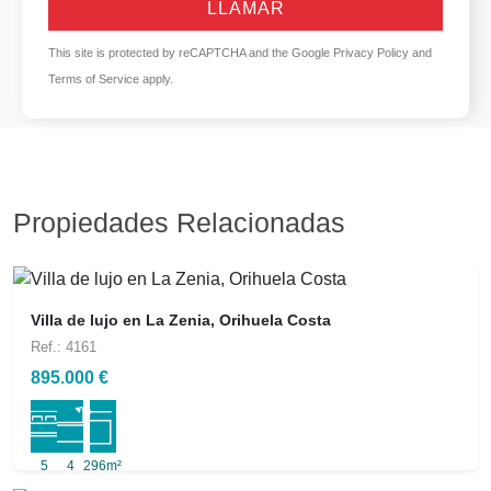
LLAMAR
This site is protected by reCAPTCHA and the Google
Privacy Policy
and
Terms of Service
apply.
Propiedades Relacionadas
Villa de lujo en La Zenia, Orihuela Costa
Ref.: 4161
895.000 €
5
4
296m²