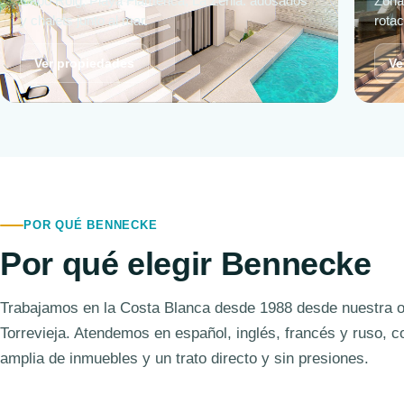
Cabo Roig, Playa Flamenca, La Zenia: adosados
Zona 
y chalets junto al mar.
rota
Ver propiedades
Ve
POR QUÉ BENNECKE
Por qué elegir Bennecke
Trabajamos en la Costa Blanca desde 1988 desde nuestra o
Torrevieja. Atendemos en español, inglés, francés y ruso, c
amplia de inmuebles y un trato directo y sin presiones.