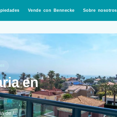
opiedades
Vende con Bennecke
Sobre nosotros
988
ria en
ia de la