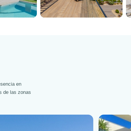
Ático
esencia en
s de las zonas