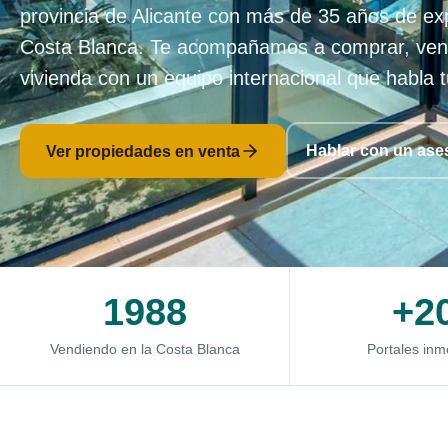
provincia de Alicante con más de 35 años de exp
Costa Blanca. Te acompañamos a comprar, vende
vivienda con un equipo internacional que habla t
Ver propiedades en venta
Hablar con un ase
1988
+2
Vendiendo en la Costa Blanca
Portales inmo