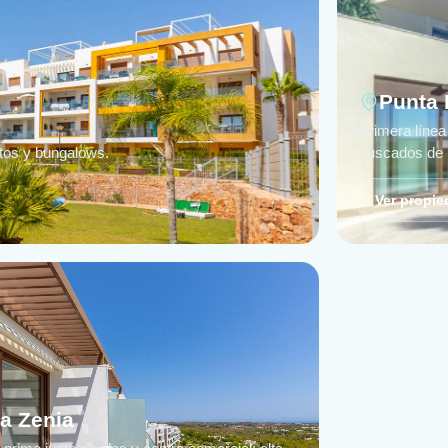
Punta 
Primera línea
tos y bungalows.
buscados de 
Ver propi
a Zenia