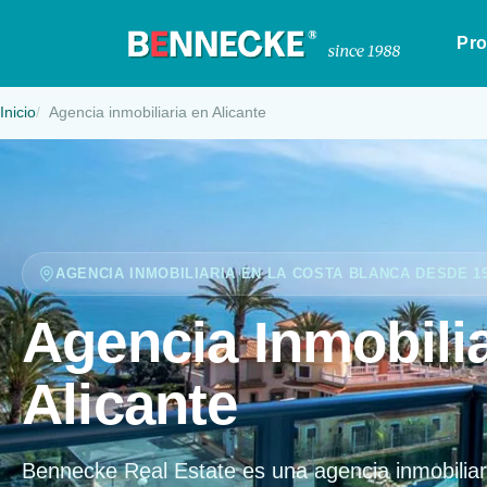
Pr
Inicio
Agencia inmobiliaria en Alicante
AGENCIA INMOBILIARIA EN LA COSTA BLANCA DESDE 1
Agencia Inmobilia
Alicante
Bennecke Real Estate es una agencia inmobiliar