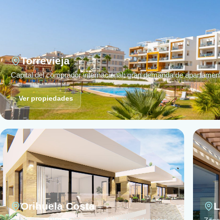
Torrevieja
Capital del comprador internacional: gran demanda de apartamen
Ver propiedades
Orihuela Costa
L