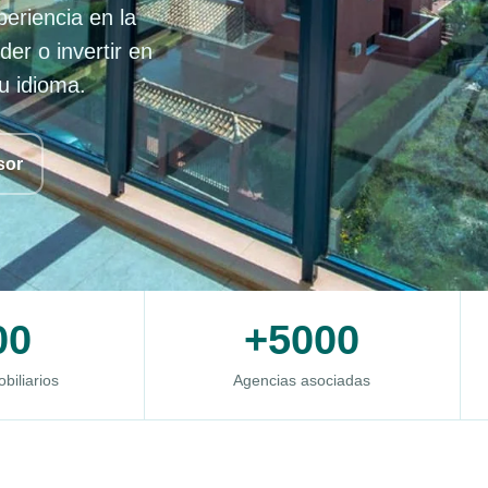
eriencia en la
r o invertir en
u idioma.
sor
00
+5000
biliarios
Agencias asociadas