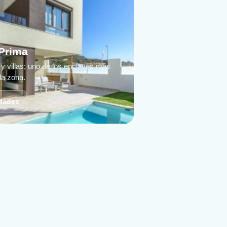
Prima
 y villas; uno de los enclaves más
la zona.
edades