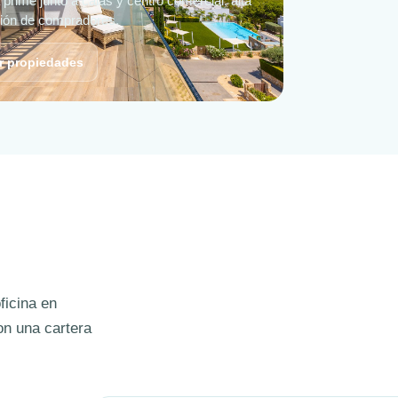
prime junto a calas y centro comercial; alta
ción de compradores.
r propiedades
ficina en
on una cartera