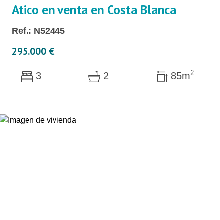
Atico en venta en Costa Blanca
Ref.: N52445
295.000 €
2
3
2
85m