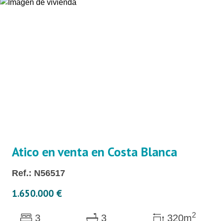
Atico en venta en Costa Blanca
Ref.: N56517
1.650.000 €
2
3
3
320m