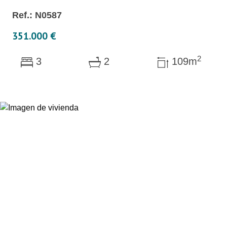
Ref.: N0587
351.000 €
2
3
2
109m