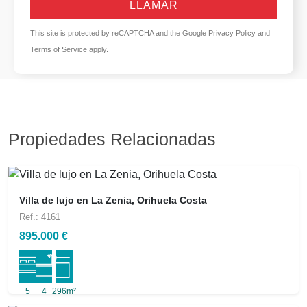
LLAMAR
This site is protected by reCAPTCHA and the Google
Privacy Policy
and
Terms of Service
apply.
Propiedades Relacionadas
Villa de lujo en La Zenia, Orihuela Costa
Ref.: 4161
895.000 €
5
4
296m²