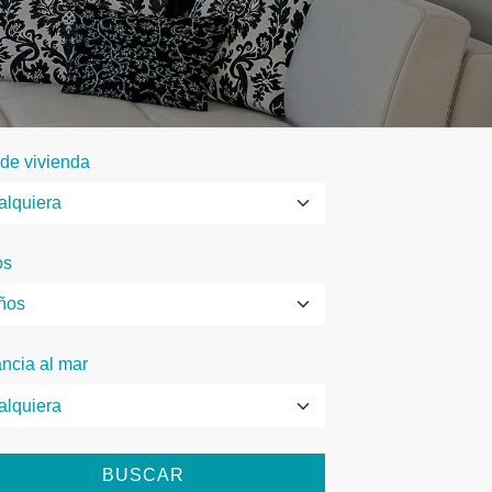
 de vivienda
os
ancia al mar
BUSCAR