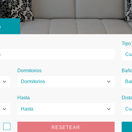
s
Tipo
Dormitorios
Bañ
Hasta
Dist
o
RESETEAR