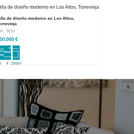
illa de diseño moderno en Los Altos,
orrevieja
ef.: 3610
50.000 €
3
4
295m²