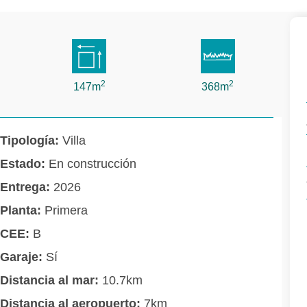
2
2
147m
368m
Tipología:
Villa
Estado:
En construcción
Entrega:
2026
Planta:
Primera
CEE:
B
Garaje:
Sí
Distancia al mar:
10.7km
Distancia al aeropuerto:
7km