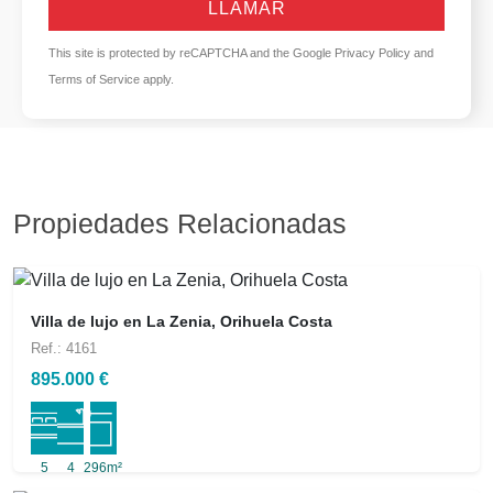
LLAMAR
This site is protected by reCAPTCHA and the Google
Privacy Policy
and
Terms of Service
apply.
Propiedades Relacionadas
Villa de lujo en La Zenia, Orihuela Costa
Ref.: 4161
895.000 €
5
4
296m²