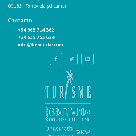
03185 - Torrevieja (Alicante)
Contacto
+34 965 714 362
+34 655 735 634
info@bennecke.com