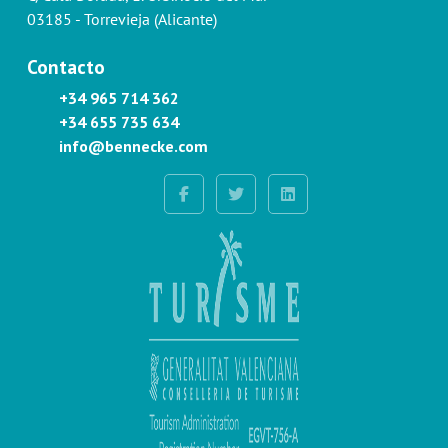
03185 - Torrevieja (Alicante)
Contacto
+34 965 714 362
+34 655 735 634
info@bennecke.com