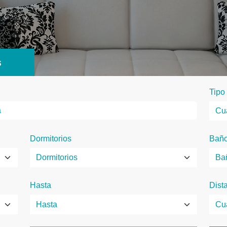
s
Tipo
Dormitorios
Bañ
Hasta
Dist