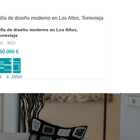
illa de diseño moderno en Los Altos,
orrevieja
ef.: 3610
50.000 €
3
4
295m²