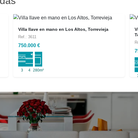
adas
Villa llave en mano en Los Altos, Torrevieja
V
T
Ref.: 3611
R
750.000 €
7
3
4
280m²