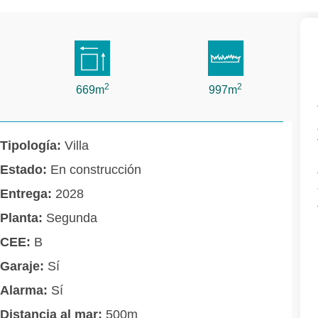
2
2
669m
997m
Tipología:
Villa
Estado:
En construcción
Entrega:
2028
Planta:
Segunda
CEE:
B
Garaje:
Sí
Alarma:
Sí
Distancia al mar:
500m