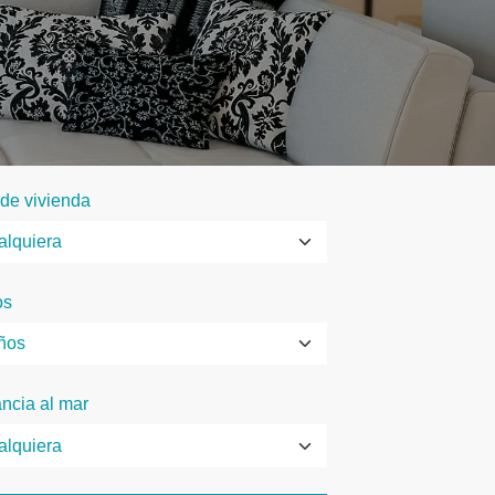
 de vivienda
os
ancia al mar