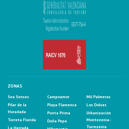
ZONAS
Sea Senses
Campoamor
Mil Palmeras
Pilar de la
Playa Flamenca
Los Dolses
Horadada
Punta Prima
Urbanización
Torreta Florida
Montezenia-
Doña Pepa
Torrezenia
La Herrada
Villamartin