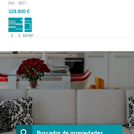
Ref.: 3827
329.800 €
2
2
107m²
Buscador de propiedades