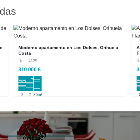
adas
de
Moderno apartamento en Los Dolses, Orihuela
A
Costa
F
Ref.: 4129
R
310.000 €
3
2
2
80m²