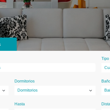
s
Tipo
Dormitorios
Bañ
Hasta
Dist