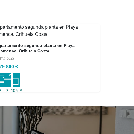
partamento segunda planta en Playa
lamenca, Orihuela Costa
ef.: 3827
29.800 €
2
2
107m²