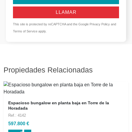
LLAMAR
This site is protected by reCAPTCHA and the Google
Privacy Policy
and
Terms of Service
apply.
Propiedades Relacionadas
Espacioso bungalow en planta baja en Torre de la
Horadada
Ref.: 4142
597.800 €