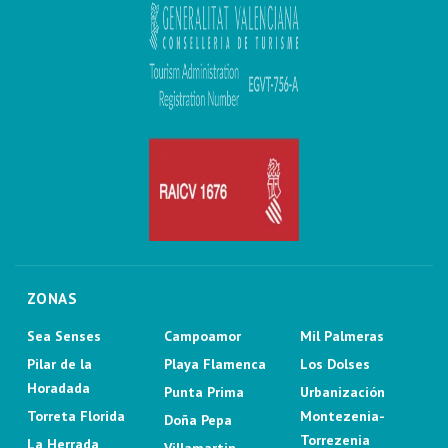
ZONAS
Sea Senses
Campoamor
Mil Palmeras
Pilar de la
Playa Flamenca
Los Dolses
Horadada
Punta Prima
Urbanización
Torreta Florida
Montezenia-
Doña Pepa
Torrezenia
La Herrada
Villamartin