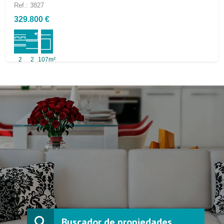
Ref.: 3827
329.800 €
2
2
107m²
Buscador de propiedades