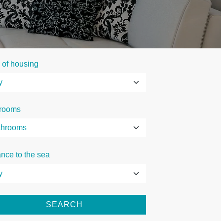
 of housing
rooms
ance to the sea
SEARCH