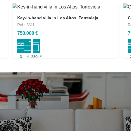
Key-in-hand villa in Los Altos, Torrevieja
C
Ref.: 3611
R
750.000 €
7
3
4
280m²