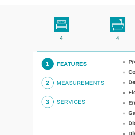
4
4
Pr
1
FEATURES
Co
De
2
MEASUREMENTS
Fl
3
SERVICES
En
Ga
Di
Di