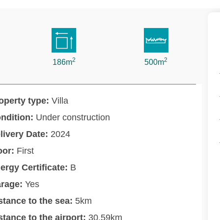
2
2
186m
500m
operty type:
Villa
ndition:
Under construction
livery Date:
2024
oor:
First
ergy Certificate:
B
rage:
Yes
stance to the sea:
5km
stance to the airport:
30.59km