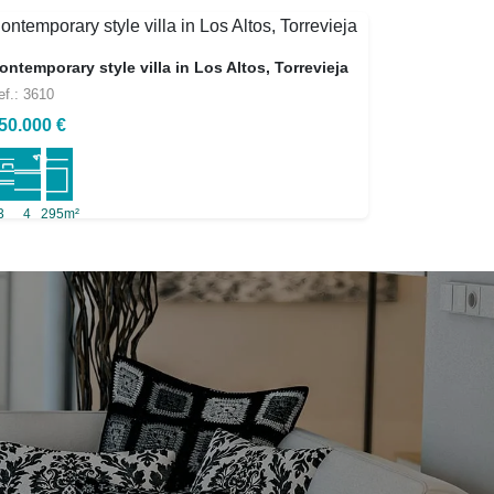
ontemporary style villa in Los Altos, Torrevieja
ef.: 3610
50.000 €
3
4
295m²