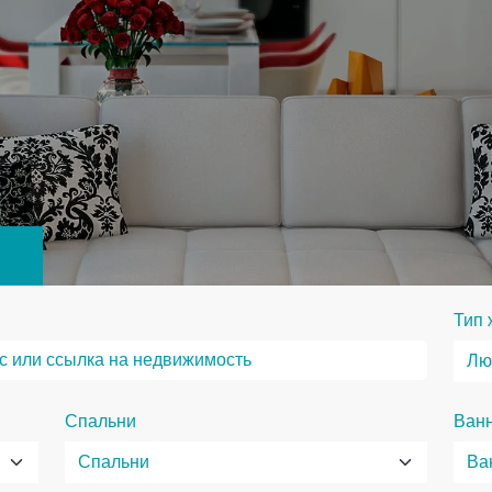
Тип 
Спальни
Ван