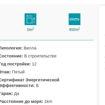
2
2
0m
400m
Типология:
Вилла
Состояние:
В строительстве
Год постройки:
12
Этаж:
Пятый
Сертификат Энергетической
Эффективности:
B
Гараж:
Да
Расстояние до моря:
1km