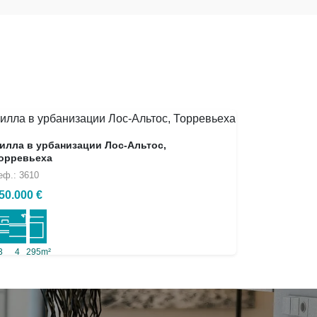
илла в урбанизации Лос-Альтос,
орревьеха
еф.: 3610
50.000 €
3
4
295m²