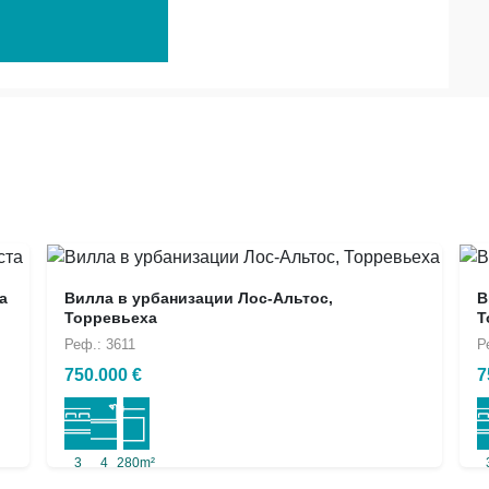
а
Вилла в урбанизации Лос-Альтос,
В
Торревьеха
Т
Реф.: 3611
Р
750.000 €
7
3
4
280m²