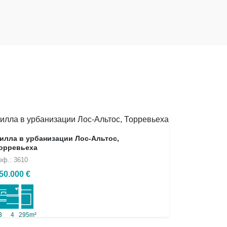
илла в урбанизации Лос-Альтос,
орревьеха
еф.: 3610
50.000 €
3
4
295m²